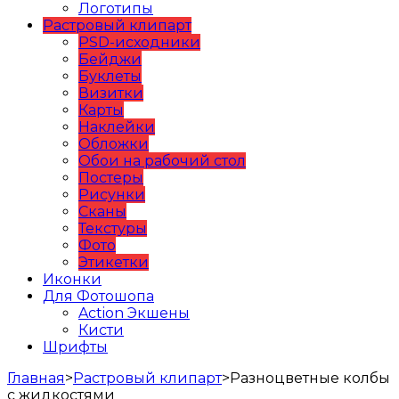
Логотипы
Растровый клипарт
PSD-исходники
Бейджи
Буклеты
Визитки
Карты
Наклейки
Обложки
Обои на рабочий стол
Постеры
Рисунки
Сканы
Текстуры
Фото
Этикетки
Иконки
Для Фотошопа
Action Экшены
Кисти
Шрифты
Главная
>
Растровый клипарт
>
Разноцветные колбы
с жидкостями