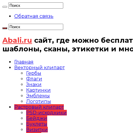
Обратная связь
Abali.ru
сайт, где можно бесплат
шаблоны, сканы, этикетки и мн
Главная
Векторный клипарт
Гербы
Флаги
Знаки
Картинки
Эмблемы
Логотипы
Растровый клипарт
PSD-исходники
Бейджи
Буклеты
Визитки