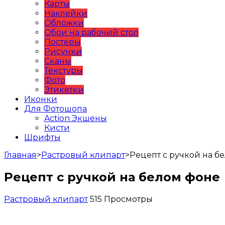
Карты
Наклейки
Обложки
Обои на рабочий стол
Постеры
Рисунки
Сканы
Текстуры
Фото
Этикетки
Иконки
Для Фотошопа
Action Экшены
Кисти
Шрифты
Главная
>
Растровый клипарт
>
Рецепт с ручкой на б
Рецепт с ручкой на белом фоне
Растровый клипарт
515 Просмотры