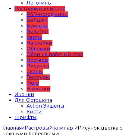
Логотипы
Растровый клипарт
PSD-исходники
Бейджи
Буклеты
Визитки
Карты
Наклейки
Обложки
Обои на рабочий стол
Постеры
Рисунки
Сканы
Текстуры
Фото
Этикетки
Иконки
Для Фотошопа
Action Экшены
Кисти
Шрифты
Главная
>
Растровый клипарт
>
Рисунок цветка с
нежными лепестками