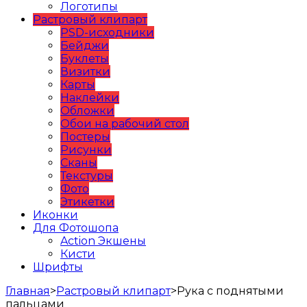
Логотипы
Растровый клипарт
PSD-исходники
Бейджи
Буклеты
Визитки
Карты
Наклейки
Обложки
Обои на рабочий стол
Постеры
Рисунки
Сканы
Текстуры
Фото
Этикетки
Иконки
Для Фотошопа
Action Экшены
Кисти
Шрифты
Главная
>
Растровый клипарт
>
Рука с поднятыми
пальцами