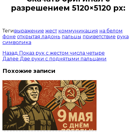
разрешением 5120×5120 px:
Открыть доступ за 99 руб.
Теги
выражение
жест
коммуникация
на белом
фоне
открытая ладонь
пальцы
приветствие
рука
символика
Назад
Показ рук с жестом числа четыре
Далее
Две руки с поднятыми пальцами
Похожие записи