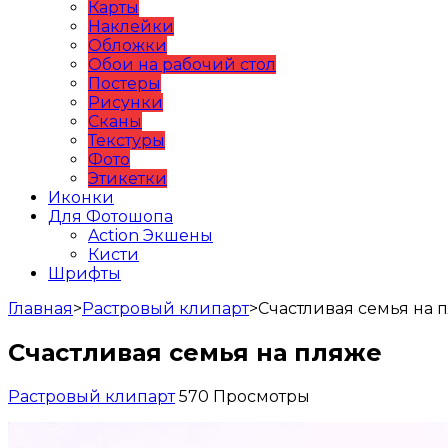
Карты
Наклейки
Обложки
Обои на рабочий стол
Постеры
Рисунки
Сканы
Текстуры
Фото
Этикетки
Иконки
Для Фотошопа
Action Экшены
Кисти
Шрифты
Главная
>
Растровый клипарт
>
Счастливая семья на 
Счастливая семья на пляже
Растровый клипарт
570 Просмотры