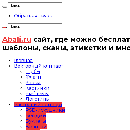
Обратная связь
Abali.ru
сайт, где можно бесплат
шаблоны, сканы, этикетки и мн
Главная
Векторный клипарт
Гербы
Флаги
Знаки
Картинки
Эмблемы
Логотипы
Растровый клипарт
PSD-исходники
Бейджи
Буклеты
Визитки