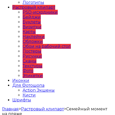
Логотипы
Растровый клипарт
PSD-исходники
Бейджи
Буклеты
Визитки
Карты
Наклейки
Обложки
Обои на рабочий стол
Постеры
Рисунки
Сканы
Текстуры
Фото
Этикетки
Иконки
Для Фотошопа
Action Экшены
Кисти
Шрифты
Главная
>
Растровый клипарт
>
Семейный момент
на пляже