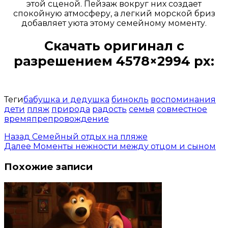
этой сценой. Пейзаж вокруг них создает
спокойную атмосферу, а легкий морской бриз
добавляет уюта этому семейному моменту.
Скачать оригинал с
разрешением 4578×2994 px:
Открыть доступ за 99 руб.
Теги
бабушка и дедушка
бинокль
воспоминания
дети
пляж
природа
радость
семья
совместное
времяпрепровождение
Назад
Семейный отдых на пляже
Далее
Моменты нежности между отцом и сыном
Похожие записи