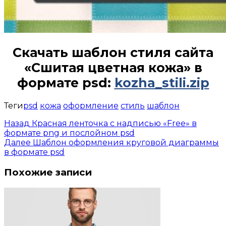
Скачать шаблон стиля сайта
«Сшитая цветная кожа» в
формате psd
:
kozha_stili.zip
Теги
psd
кожа
оформление
стиль
шаблон
Назад
Красная ленточка с надписью «Free» в
формате png и послойном psd
Далее
Шаблон оформления круговой диаграммы
в формате psd
Похожие записи