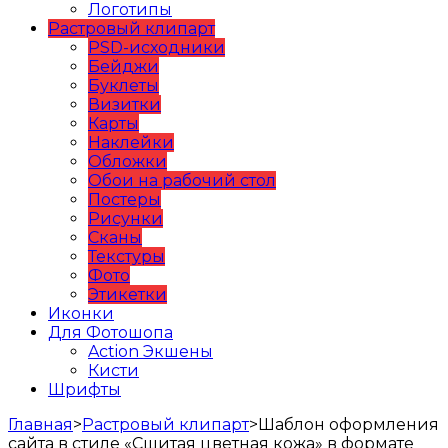
Логотипы
Растровый клипарт
PSD-исходники
Бейджи
Буклеты
Визитки
Карты
Наклейки
Обложки
Обои на рабочий стол
Постеры
Рисунки
Сканы
Текстуры
Фото
Этикетки
Иконки
Для Фотошопа
Action Экшены
Кисти
Шрифты
Главная
>
Растровый клипарт
>
Шаблон оформления
сайта в стиле «Сшитая цветная кожа» в формате