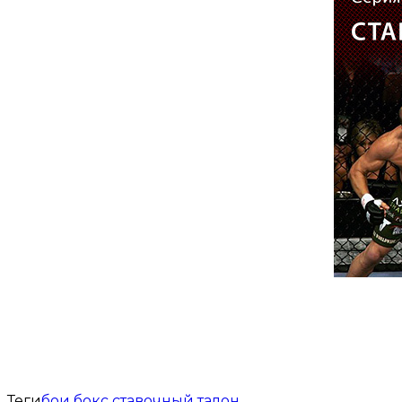
Теги
бои
бокс
ставочный талон