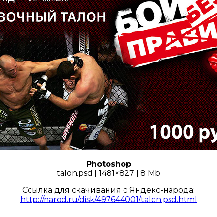
Photoshop
talon.psd | 1481×827 | 8 Mb
Ссылка для скачивания с Яндекс-народа:
http://narod.ru/disk/497644001/talon.psd.html