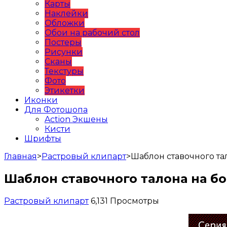
Карты
Наклейки
Обложки
Обои на рабочий стол
Постеры
Рисунки
Сканы
Текстуры
Фото
Этикетки
Иконки
Для Фотошопа
Action Экшены
Кисти
Шрифты
Главная
>
Растровый клипарт
>
Шаблон ставочного та
Шаблон ставочного талона на бо
Растровый клипарт
6,131 Просмотры