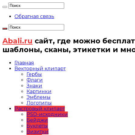
Обратная связь
Abali.ru
сайт, где можно бесплат
шаблоны, сканы, этикетки и мн
Главная
Векторный клипарт
Гербы
Флаги
Знаки
Картинки
Эмблемы
Логотипы
Растровый клипарт
PSD-исходники
Бейджи
Буклеты
Визитки