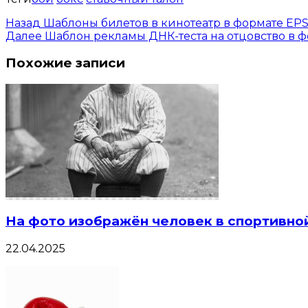
Назад
Шаблоны билетов в кинотеатр в формате EPS 
Далее
Шаблон рекламы ДНК-теста на отцовство в 
Похожие записи
На фото изображён человек в спортивно
22.04.2025