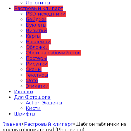
Логотипы
Растровый клипарт
PSD-исходники
Бейджи
Буклеты
Визитки
Карты
Наклейки
Обложки
Обои на рабочий стол
Постеры
Рисунки
Сканы
Текстуры
Фото
Этикетки
Иконки
Для Фотошопа
Action Экшены
Кисти
Шрифты
Главная
>
Растровый клипарт
>
Шаблон таблички на
дверь в формате psd (Photoshop)