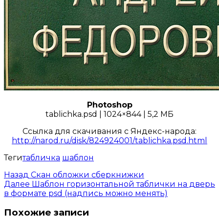
Photoshop
tablichka.psd | 1024×844 | 5,2 МБ
Ссылка для скачивания с Яндекс-народа:
http://narod.ru/disk/824924001/tablichka.psd.html
Теги
табличка
шаблон
Назад
Скан обложки сберкнижки
Далее
Шаблон горизонтальной таблички на дверь
в формате psd (надпись можно менять)
Похожие записи