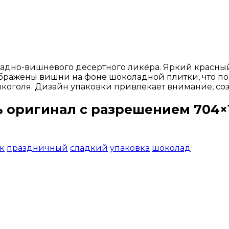
адно-вишневого десертного ликёра. Яркий красный
ражены вишни на фоне шоколадной плитки, что под
 алкоголя. Дизайн упаковки привлекает внимание, со
ь оригинал с разрешением 704×1
Открыть доступ за 99 руб.
к
праздничный
сладкий
упаковка
шоколад