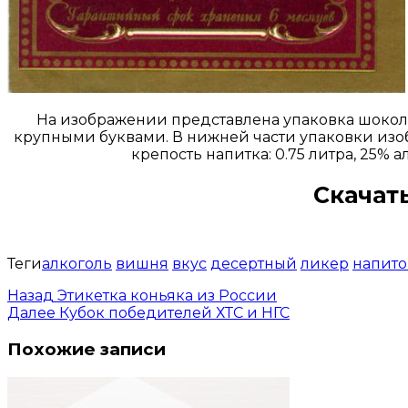
На изображении представлена упаковка шокол
крупными буквами. В нижней части упаковки изоб
крепость напитка: 0.75 литра, 25%
Скачат
Теги
алкоголь
вишня
вкус
десертный
ликер
напито
Назад
Этикетка коньяка из России
Далее
Кубок победителей ХТС и НГС
Похожие записи