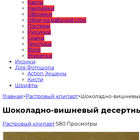
Карты
Наклейки
Обложки
Обои на рабочий стол
Постеры
Рисунки
Сканы
Текстуры
Фото
Этикетки
Иконки
Для Фотошопа
Action Экшены
Кисти
Шрифты
Главная
>
Растровый клипарт
>
Шоколадно-вишневый
Шоколадно-вишневый десертн
Растровый клипарт
580 Просмотры