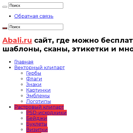
Обратная связь
Abali.ru
сайт, где можно бесплат
шаблоны, сканы, этикетки и мн
Главная
Векторный клипарт
Гербы
Флаги
Знаки
Картинки
Эмблемы
Логотипы
Растровый клипарт
PSD-исходники
Бейджи
Буклеты
Визитки