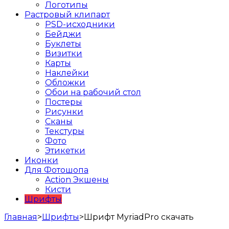
Логотипы
Растровый клипарт
PSD-исходники
Бейджи
Буклеты
Визитки
Карты
Наклейки
Обложки
Обои на рабочий стол
Постеры
Рисунки
Сканы
Текстуры
Фото
Этикетки
Иконки
Для Фотошопа
Action Экшены
Кисти
Шрифты
Главная
>
Шрифты
>
Шрифт MyriadPro скачать