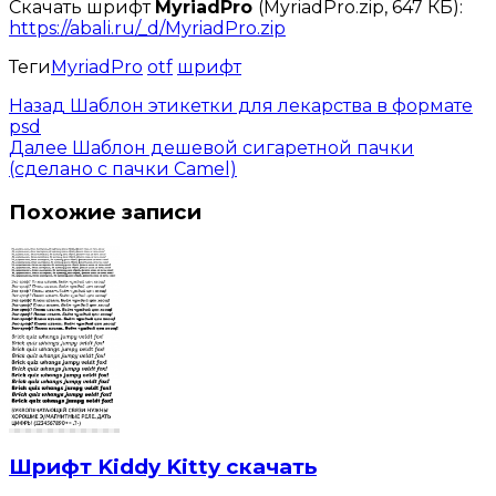
Скачать шрифт
MyriadPro
(MyriadPro.zip, 647 КБ):
https://abali.ru/_d/MyriadPro.zip
Теги
MyriadPro
otf
шрифт
Назад
Шаблон этикетки для лекарства в формате
psd
Далее
Шаблон дешевой сигаретной пачки
(сделано с пачки Camel)
Похожие записи
Шрифт Kiddy Kitty скачать