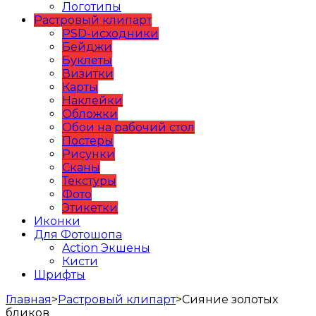
Логотипы
Растровый клипарт
PSD-исходники
Бейджи
Буклеты
Визитки
Карты
Наклейки
Обложки
Обои на рабочий стол
Постеры
Рисунки
Сканы
Текстуры
Фото
Этикетки
Иконки
Для Фотошопа
Action Экшены
Кисти
Шрифты
Главная
>
Растровый клипарт
>
Сияние золотых
бликов