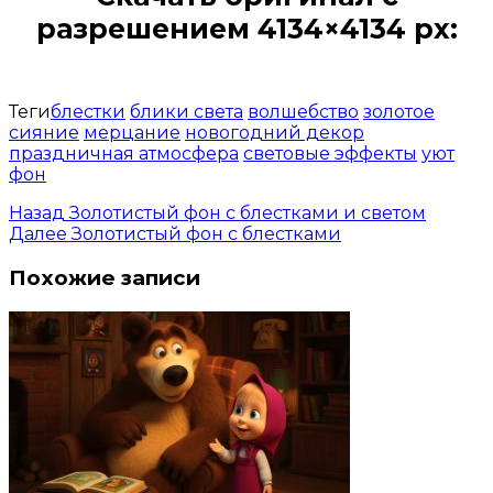
разрешением 4134×4134 px:
Открыть доступ за 99 руб.
Теги
блестки
блики света
волшебство
золотое
сияние
мерцание
новогодний декор
праздничная атмосфера
световые эффекты
уют
фон
Назад
Золотистый фон с блестками и светом
Далее
Золотистый фон с блестками
Похожие записи