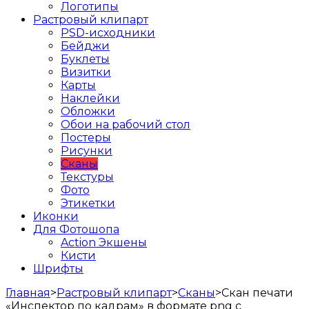
Логотипы
Растровый клипарт
PSD-исходники
Бейджи
Буклеты
Визитки
Карты
Наклейки
Обложки
Обои на рабочий стол
Постеры
Рисунки
Сканы
Текстуры
Фото
Этикетки
Иконки
Для Фотошопа
Action Экшены
Кисти
Шрифты
Главная
>
Растровый клипарт
>
Сканы
>
Скан печати
«Инспектор по кадрам» в формате png с