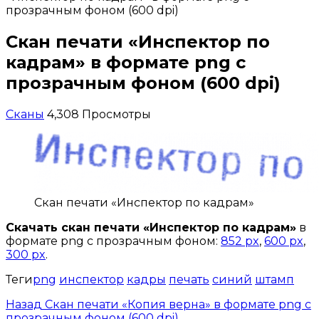
прозрачным фоном (600 dpi)
Скан печати «Инспектор по
кадрам» в формате png с
прозрачным фоном (600 dpi)
Сканы
4,308 Просмотры
Скан печати «Инспектор по кадрам»
Скачать скан печати «Инспектор по кадрам»
в
формате png с прозрачным фоном:
852 px
,
600 px
,
300 px
.
Теги
png
инспектор
кадры
печать
синий
штамп
Назад
Скан печати «Копия верна» в формате png с
прозрачным фоном (600 dpi)