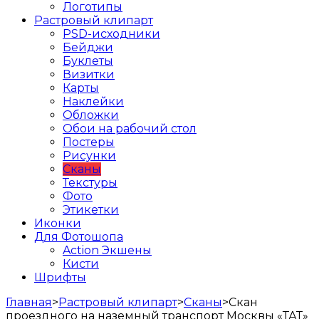
Логотипы
Растровый клипарт
PSD-исходники
Бейджи
Буклеты
Визитки
Карты
Наклейки
Обложки
Обои на рабочий стол
Постеры
Рисунки
Сканы
Текстуры
Фото
Этикетки
Иконки
Для Фотошопа
Action Экшены
Кисти
Шрифты
Главная
>
Растровый клипарт
>
Сканы
>
Скан
проездного на наземный транспорт Москвы «ТАТ»