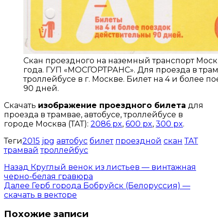
Скан проездного на наземный транспорт Моск
года. ГУП «МОСГОРТРАНС». Для проезда в трамв
троллейбусе в г. Москве. Билет на 4 и более 
90 дней.
Скачать
изображение проездного билета
для
проезда в трамвае, автобусе, троллейбусе в
городе Москва (ТАТ):
2086 px
,
600 px
,
300 px
.
Теги
2015
jpg
автобус
билет
проездной
скан
ТАТ
трамвай
троллейбус
Назад
Круглый венок из листьев — винтажная
черно-белая гравюра
Далее
Герб города Бобруйск (Белоруссия) —
скачать в векторе
Похожие записи