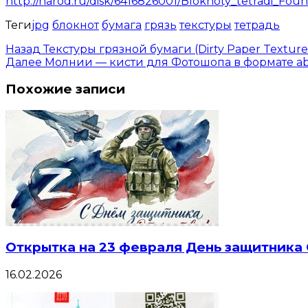
http://narod.ru/disk/6416826001/Bloknoty_tetradi_Foun
Теги
jpg
блокнот
бумага
грязь
текстуры
тетрадь
Назад
Текстуры грязной бумаги (Dirty Paper Textu
Далее
Молнии — кисти для Фотошопа в формате a
Похожие записи
Открытка на 23 февраля День защитника
16.02.2026