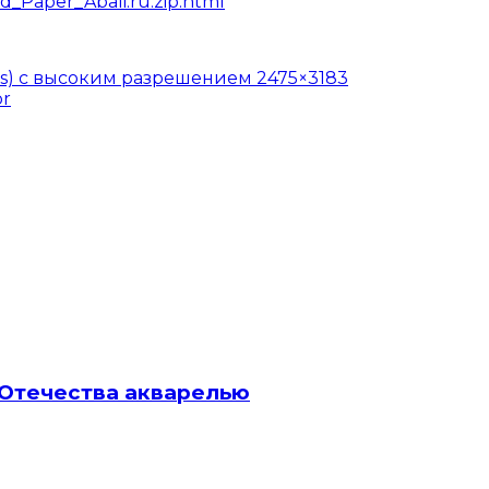
d_Paper_Abali.ru.zip.html
res) с высоким разрешением 2475×3183
br
 Отечества акварелью