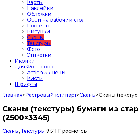
Карты
Наклейки
Обложки
Обои на рабочий стол
Постеры
Рисунки
Сканы
Текстуры
Фото
Этикетки
Иконки
Для Фотошопа
Action Экшены
Кисти
Шрифты
Главная
>
Растровый клипарт
>
Сканы
>
Сканы (тексту
Сканы (текстуры) бумаги из ст
(2500×3345)
Сканы
,
Текстуры
9,511 Просмотры