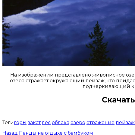
На изображении представлено живописное озер
озера отражает окружающий пейзаж, что прида
подчеркивающий кра
Скачать
Теги
горы
закат
лес
облака
озеро
отражение
пейзаж
Назад
Панды на отдыхе с бамбуком