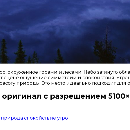
о, окруженное горами и лесами. Небо затянуто обл
ет сцене ощущение симметрии и спокойствия. Утрен
соту природы. Это место идеально подходит для о
 оригинал с разрешением 5100×
Открыть доступ за 99 руб.
природа
спокойствие
утро