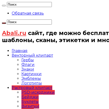
Обратная связь
Abali.ru
сайт, где можно бесплат
шаблоны, сканы, этикетки и мн
Главная
Векторный клипарт
Гербы
Флаги
Знаки
Картинки
Эмблемы
Логотипы
Растровый клипарт
PSD-исходники
Бейджи
Буклеты
Визитки