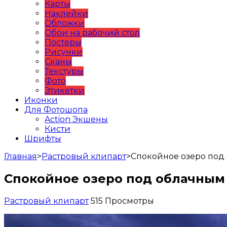
Карты
Наклейки
Обложки
Обои на рабочий стол
Постеры
Рисунки
Сканы
Текстуры
Фото
Этикетки
Иконки
Для Фотошопа
Action Экшены
Кисти
Шрифты
Главная
>
Растровый клипарт
>
Спокойное озеро под
Спокойное озеро под облачным
Растровый клипарт
515 Просмотры