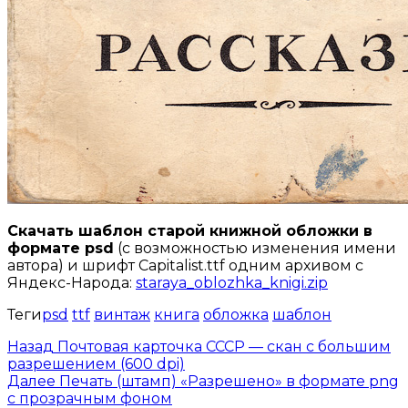
Скачать шаблон старой книжной обложки в
формате psd
(с возможностью изменения имени
автора) и шрифт Capitalist.ttf одним архивом с
Яндекс-Народа:
staraya_oblozhka_knigi.zip
Теги
psd
ttf
винтаж
книга
обложка
шаблон
Назад
Почтовая карточка СССР — скан с большим
разрешением (600 dpi)
Далее
Печать (штамп) «Разрешено» в формате png
с прозрачным фоном