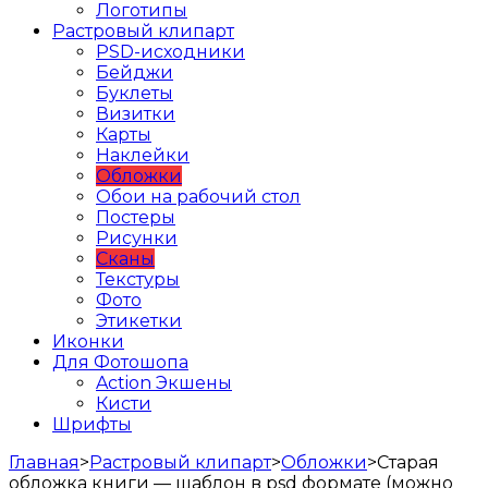
Логотипы
Растровый клипарт
PSD-исходники
Бейджи
Буклеты
Визитки
Карты
Наклейки
Обложки
Обои на рабочий стол
Постеры
Рисунки
Сканы
Текстуры
Фото
Этикетки
Иконки
Для Фотошопа
Action Экшены
Кисти
Шрифты
Главная
>
Растровый клипарт
>
Обложки
>
Старая
обложка книги — шаблон в psd формате (можно