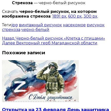
Стрекоза
— черно-белый рисунок
Скачать
черно-белый рисунок, на котором
изображена стрекоза
:
1891 px
,
600 px
,
300 px
.
Теги
jpg
винтажный рисунок
насекомое
рисунок
стрекоза
черно-белый
Назад
Черно-белый рисунок «Клетка с птицами»
Далее
Векторный герб Магаданской области
Похожие записи
Открытка на 23 февраля День защитника