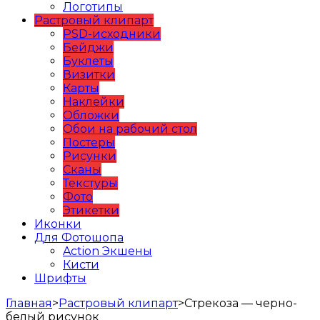
Логотипы
Растровый клипарт
PSD-исходники
Бейджи
Буклеты
Визитки
Карты
Наклейки
Обложки
Обои на рабочий стол
Постеры
Рисунки
Сканы
Текстуры
Фото
Этикетки
Иконки
Для Фотошопа
Action Экшены
Кисти
Шрифты
Главная
>
Растровый клипарт
>
Стрекоза — черно-
белый рисунок