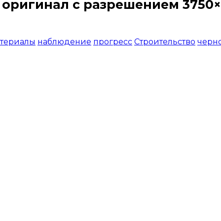
 оригинал с разрешением 3750×
Открыть доступ за 99 руб.
териалы
наблюдение
прогресс
Строительство
черн