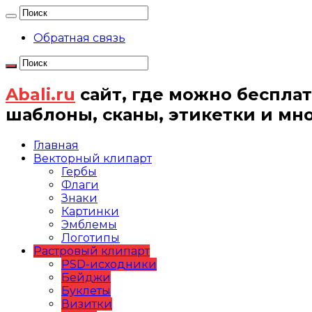
Обратная связь
Abali.ru
сайт, где можно бесплат
шаблоны, сканы, этикетки и мн
Главная
Векторный клипарт
Гербы
Флаги
Знаки
Картинки
Эмблемы
Логотипы
Растровый клипарт
PSD-исходники
Бейджи
Буклеты
Визитки