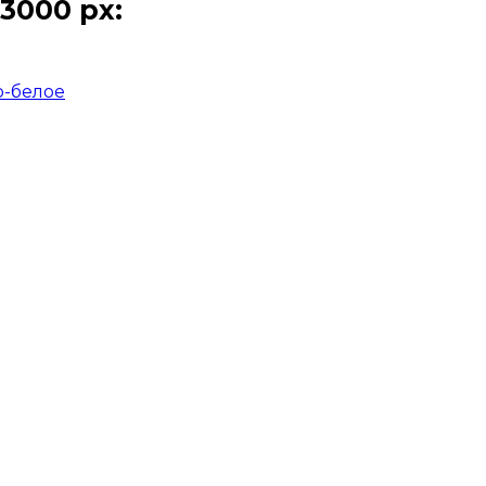
3000 px:
о-белое