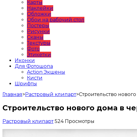
Карты
Наклейки
Обложки
Обои на рабочий стол
Постеры
Рисунки
Сканы
Текстуры
Фото
Этикетки
Иконки
Для Фотошопа
Action Экшены
Кисти
Шрифты
Главная
>
Растровый клипарт
>
Строительство нового
Строительство нового дома в ч
Растровый клипарт
524 Просмотры