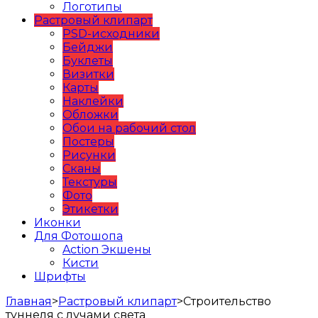
Логотипы
Растровый клипарт
PSD-исходники
Бейджи
Буклеты
Визитки
Карты
Наклейки
Обложки
Обои на рабочий стол
Постеры
Рисунки
Сканы
Текстуры
Фото
Этикетки
Иконки
Для Фотошопа
Action Экшены
Кисти
Шрифты
Главная
>
Растровый клипарт
>
Строительство
туннеля с лучами света