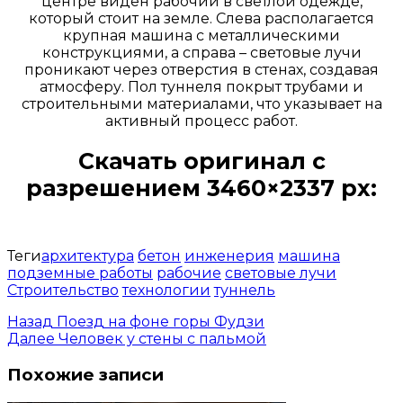
центре виден рабочий в светлой одежде,
который стоит на земле. Слева располагается
крупная машина с металлическими
конструкциями, а справа – световые лучи
проникают через отверстия в стенах, создавая
атмосферу. Пол туннеля покрыт трубами и
строительными материалами, что указывает на
активный процесс работ.
Скачать оригинал с
разрешением 3460×2337 px:
Открыть доступ за 99 руб.
Теги
архитектура
бетон
инженерия
машина
подземные работы
рабочие
световые лучи
Строительство
технологии
туннель
Назад
Поезд на фоне горы Фудзи
Далее
Человек у стены с пальмой
Похожие записи