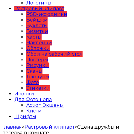
Логотипы
Растровый клипарт
PSD-исходники
Бейджи
Буклеты
Визитки
Карты
Наклейки
Обложки
Обои на рабочий стол
Постеры
Рисунки
Сканы
Текстуры
Фото
Этикетки
Иконки
Для Фотошопа
Action Экшены
Кисти
Шрифты
Главная
>
Растровый клипарт
>
Сцена дружбы и
веселья в комнате