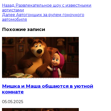
Назад
Развлекательное шоу с известными
артистами
Далее
Автогонщик за рулем гоночного
автомобиля
Похожие записи
Мишка и Маша общаются в уютной
комнате
05.05.2025