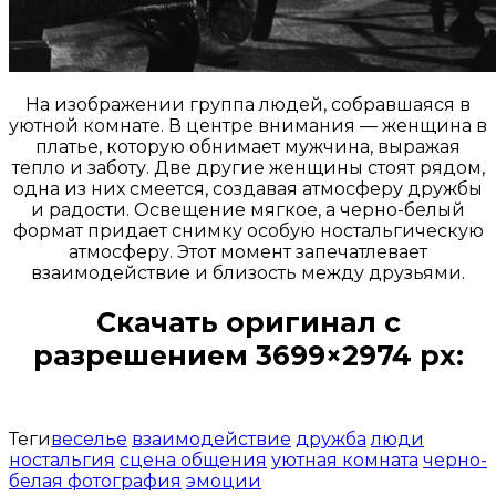
На изображении группа людей, собравшаяся в
уютной комнате. В центре внимания — женщина в
платье, которую обнимает мужчина, выражая
тепло и заботу. Две другие женщины стоят рядом,
одна из них смеется, создавая атмосферу дружбы
и радости. Освещение мягкое, а черно-белый
формат придает снимку особую ностальгическую
атмосферу. Этот момент запечатлевает
взаимодействие и близость между друзьями.
Скачать оригинал с
разрешением 3699×2974 px:
Открыть доступ за 99 руб.
Теги
веселье
взаимодействие
дружба
люди
ностальгия
сцена общения
уютная комната
черно-
белая фотография
эмоции