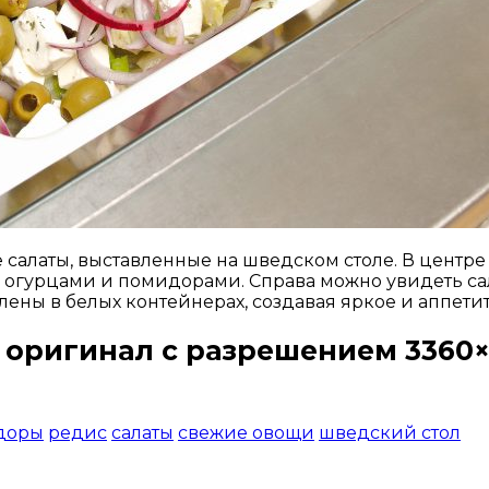
алаты, выставленные на шведском столе. В центре 
гурцами и помидорами. Справа можно увидеть са
ены в белых контейнерах, создавая яркое и аппети
 оригинал с разрешением 3360×
Открыть доступ за 99 руб.
доры
редис
салаты
свежие овощи
шведский стол