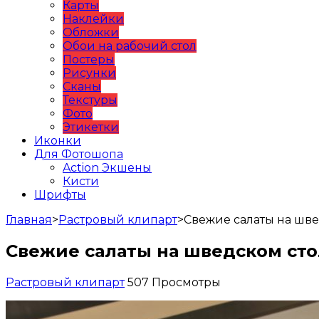
Карты
Наклейки
Обложки
Обои на рабочий стол
Постеры
Рисунки
Сканы
Текстуры
Фото
Этикетки
Иконки
Для Фотошопа
Action Экшены
Кисти
Шрифты
Главная
>
Растровый клипарт
>
Свежие салаты на шве
Свежие салаты на шведском ст
Растровый клипарт
507 Просмотры