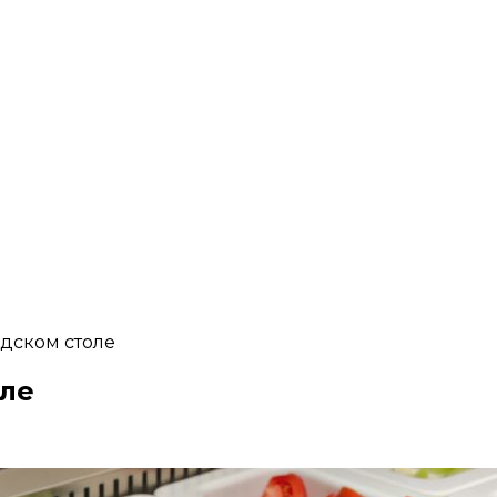
дском столе
оле