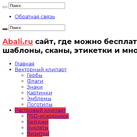
Обратная связь
Abali.ru
сайт, где можно бесплат
шаблоны, сканы, этикетки и мн
Главная
Векторный клипарт
Гербы
Флаги
Знаки
Картинки
Эмблемы
Логотипы
Растровый клипарт
PSD-исходники
Бейджи
Буклеты
Визитки