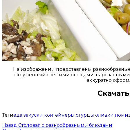
На изображении представлены разнообразные с
окруженный свежими овощами: нарезанными о
аккуратно оформл
Скачать
Теги
еда
закуски
контейнеры
огурцы
оливки
поми
Назад
Столовая с разнообразными блюдами