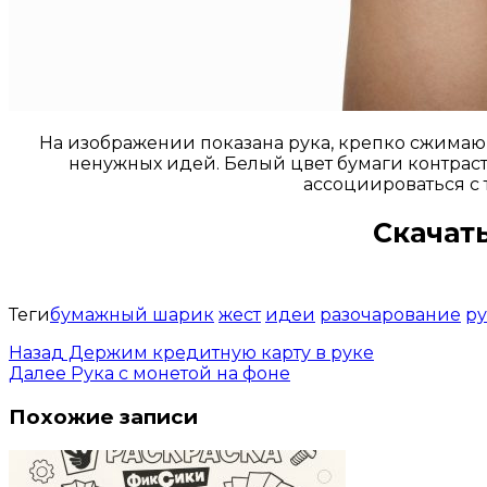
На изображении показана рука, крепко сжимаю
ненужных идей. Белый цвет бумаги контраст
ассоциироваться с 
Скачать
Теги
бумажный шарик
жест
идеи
разочарование
ру
Назад
Держим кредитную карту в руке
Далее
Рука с монетой на фоне
Похожие записи