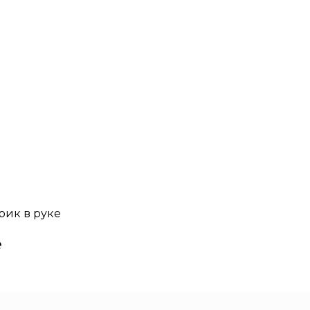
ик в руке
е