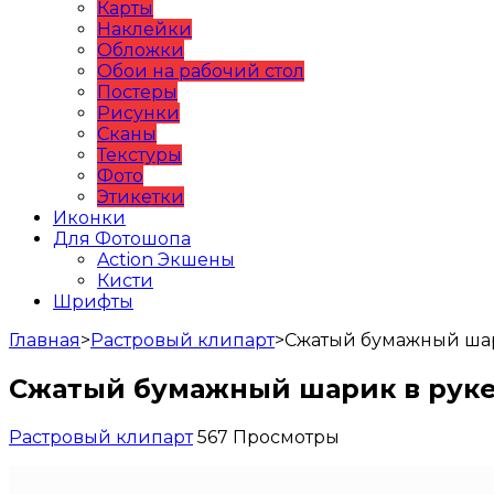
Карты
Наклейки
Обложки
Обои на рабочий стол
Постеры
Рисунки
Сканы
Текстуры
Фото
Этикетки
Иконки
Для Фотошопа
Action Экшены
Кисти
Шрифты
Главная
>
Растровый клипарт
>
Сжатый бумажный шар
Сжатый бумажный шарик в рук
Растровый клипарт
567 Просмотры