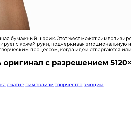
щая бумажный шарик. Этот жест может символизиро
ирует с кожей руки, подчеркивая эмоциональную н
творческим процессом, когда идеи отвергаются ил
 оригинал с разрешением 5120×
Открыть доступ за 99 руб.
ка
сжатие
символизм
творчество
эмоции