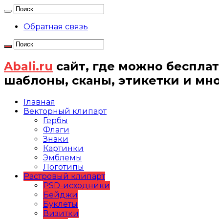
Обратная связь
Abali.ru
сайт, где можно бесплат
шаблоны, сканы, этикетки и мн
Главная
Векторный клипарт
Гербы
Флаги
Знаки
Картинки
Эмблемы
Логотипы
Растровый клипарт
PSD-исходники
Бейджи
Буклеты
Визитки