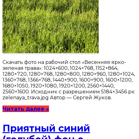
Скачать фото на рабочий стол «Весенняя ярко-
зеленая трава»: 1024×600, 1024×768, 1152×864,
1280×720, 1280×768, 1280×800, 1280×960, 1280×1024,
1360×768, 1366×768, 1440×900, 1600×900, 1600×1200,
1680×1050, 1920×1080, 1920×1200, 2560×1440,
2560×1600. Исходник с разрешением 5184×3456 px:
zelenaya_trava.jpg Автор — Сергей Жуков.
Читать далее »
Приятный синий