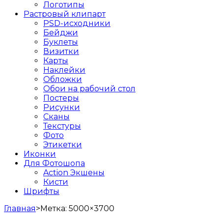
Логотипы
Растровый клипарт
PSD-исходники
Бейджи
Буклеты
Визитки
Карты
Наклейки
Обложки
Обои на рабочий стол
Постеры
Рисунки
Сканы
Текстуры
Фото
Этикетки
Иконки
Для Фотошопа
Action Экшены
Кисти
Шрифты
Главная
>
Метка:
5000×3700