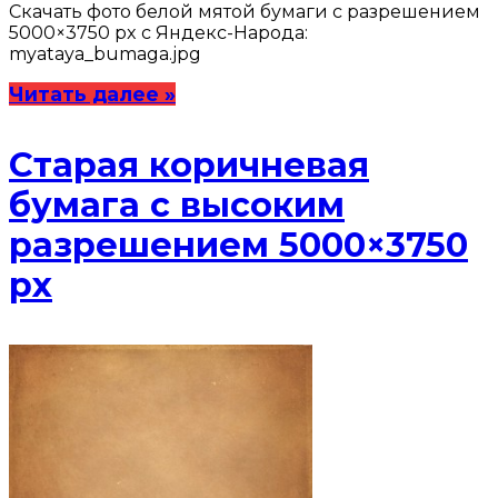
Скачать фото белой мятой бумаги с разрешением
5000×3750 px с Яндекс-Народа:
myataya_bumaga.jpg
Читать далее »
Старая коричневая
бумага с высоким
разрешением 5000×3750
px