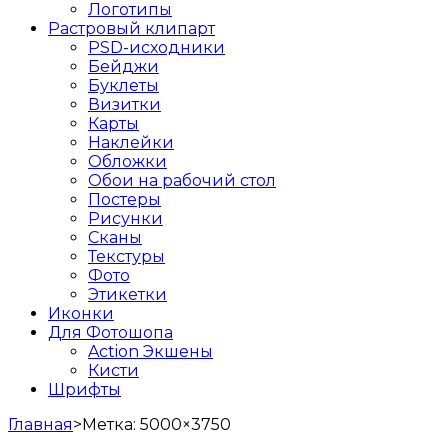
Логотипы
Растровый клипарт
PSD-исходники
Бейджи
Буклеты
Визитки
Карты
Наклейки
Обложки
Обои на рабочий стол
Постеры
Рисунки
Сканы
Текстуры
Фото
Этикетки
Иконки
Для Фотошопа
Action Экшены
Кисти
Шрифты
Главная
>
Метка:
5000×3750