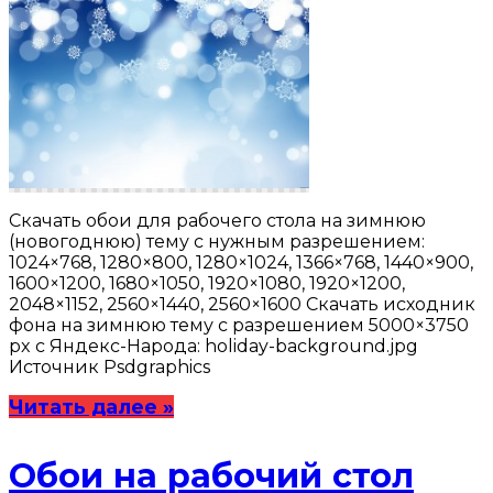
Скачать обои для рабочего стола на зимнюю
(новогоднюю) тему с нужным разрешением:
1024×768, 1280×800, 1280×1024, 1366×768, 1440×900,
1600×1200, 1680×1050, 1920×1080, 1920×1200,
2048×1152, 2560×1440, 2560×1600 Скачать исходник
фона на зимнюю тему с разрешением 5000×3750
px с Яндекс-Народа: holiday-background.jpg
Источник Psdgraphics
Читать далее »
Обои на рабочий стол