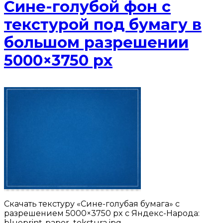
Сине-голубой фон с
текстурой под бумагу в
большом разрешении
5000×3750 px
Скачать текстуру «Сине-голубая бумага» с
разрешением 5000×3750 px с Яндекс-Народа:
blueprint-paper_tekstura.jpg