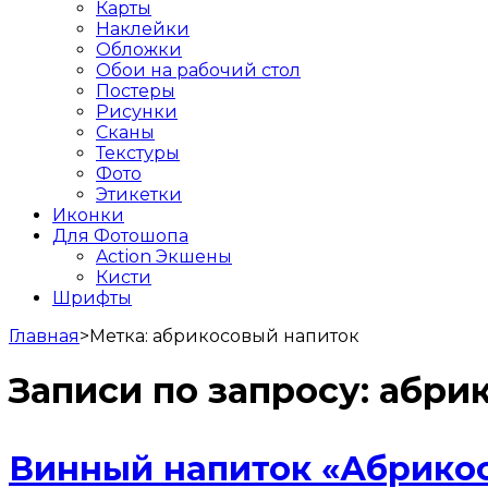
Карты
Наклейки
Обложки
Обои на рабочий стол
Постеры
Рисунки
Сканы
Текстуры
Фото
Этикетки
Иконки
Для Фотошопа
Action Экшены
Кисти
Шрифты
Главная
>
Метка:
абрикосовый напиток
Записи по запросу:
абри
Винный напиток «Абрикос