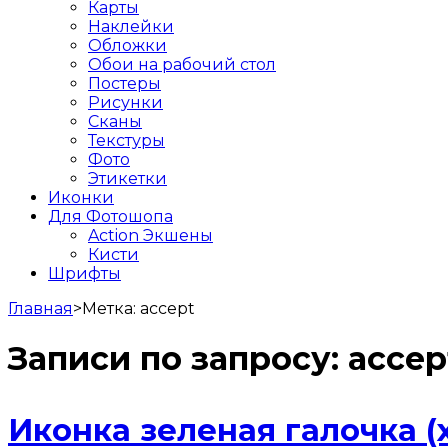
Карты
Наклейки
Обложки
Обои на рабочий стол
Постеры
Рисунки
Сканы
Текстуры
Фото
Этикетки
Иконки
Для Фотошопа
Action Экшены
Кисти
Шрифты
Главная
>
Метка:
accept
Записи по запросу:
accep
Иконка зеленая галочка (х