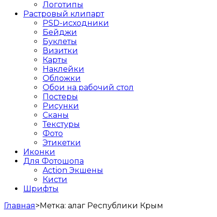
Логотипы
Растровый клипарт
PSD-исходники
Бейджи
Буклеты
Визитки
Карты
Наклейки
Обложки
Обои на рабочий стол
Постеры
Рисунки
Сканы
Текстуры
Фото
Этикетки
Иконки
Для Фотошопа
Action Экшены
Кисти
Шрифты
Главная
>
Метка:
aлаг Республики Крым