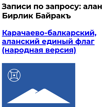
Записи по запросу:
алан
Бирлик Байракъ
Карачаево-балкарский,
аланский единый флаг
(народная версия)