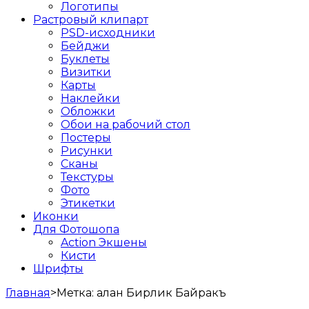
Логотипы
Растровый клипарт
PSD-исходники
Бейджи
Буклеты
Визитки
Карты
Наклейки
Обложки
Обои на рабочий стол
Постеры
Рисунки
Сканы
Текстуры
Фото
Этикетки
Иконки
Для Фотошопа
Action Экшены
Кисти
Шрифты
Главная
>
Метка:
алан Бирлик Байракъ