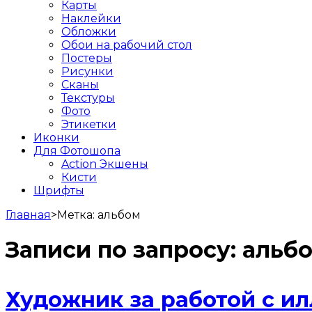
Карты
Наклейки
Обложки
Обои на рабочий стол
Постеры
Рисунки
Сканы
Текстуры
Фото
Этикетки
Иконки
Для Фотошопа
Action Экшены
Кисти
Шрифты
Главная
>
Метка:
альбом
Записи по запросу:
альб
Художник за работой с и