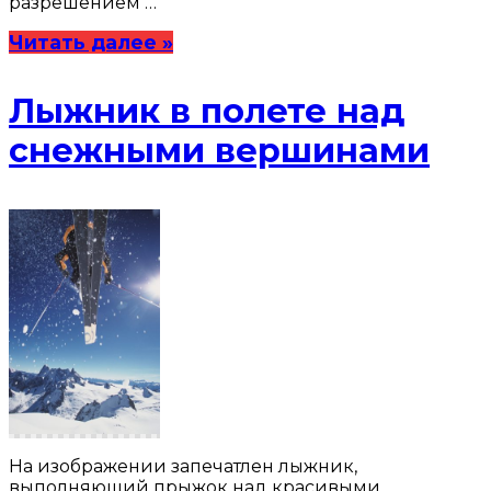
разрешением …
Читать далее »
Лыжник в полете над
снежными вершинами
На изображении запечатлен лыжник,
выполняющий прыжок над красивыми