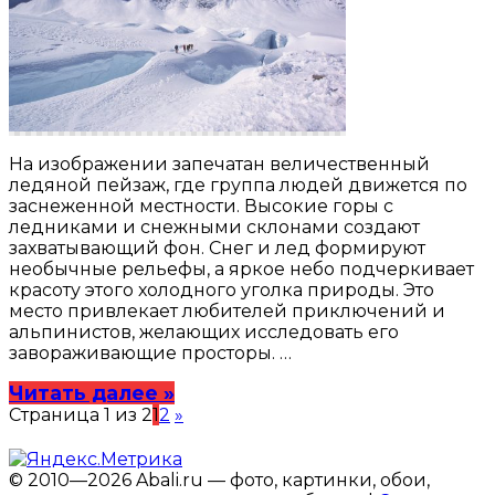
На изображении запечатан величественный
ледяной пейзаж, где группа людей движется по
заснеженной местности. Высокие горы с
ледниками и снежными склонами создают
захватывающий фон. Снег и лед формируют
необычные рельефы, а яркое небо подчеркивает
красоту этого холодного уголка природы. Это
место привлекает любителей приключений и
альпинистов, желающих исследовать его
завораживающие просторы. …
Читать далее »
Страница 1 из 2
1
2
»
© 2010—2026 Abali.ru — фото, картинки, обои,