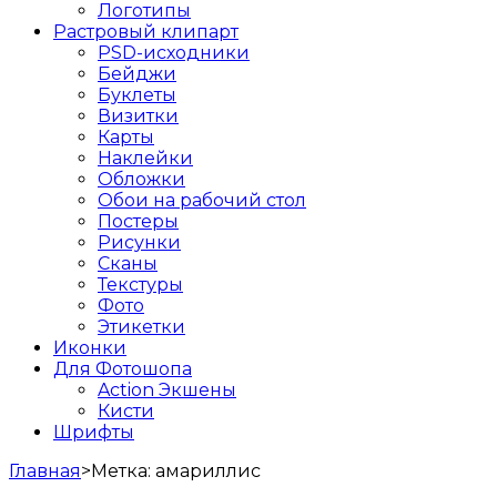
Логотипы
Растровый клипарт
PSD-исходники
Бейджи
Буклеты
Визитки
Карты
Наклейки
Обложки
Обои на рабочий стол
Постеры
Рисунки
Сканы
Текстуры
Фото
Этикетки
Иконки
Для Фотошопа
Action Экшены
Кисти
Шрифты
Главная
>
Метка:
амариллис