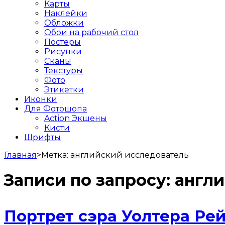
Карты
Наклейки
Обложки
Обои на рабочий стол
Постеры
Рисунки
Сканы
Текстуры
Фото
Этикетки
Иконки
Для Фотошопа
Action Экшены
Кисти
Шрифты
Главная
>
Метка:
английский исследователь
Записи по запросу:
англи
Портрет сэра Уолтера Ре