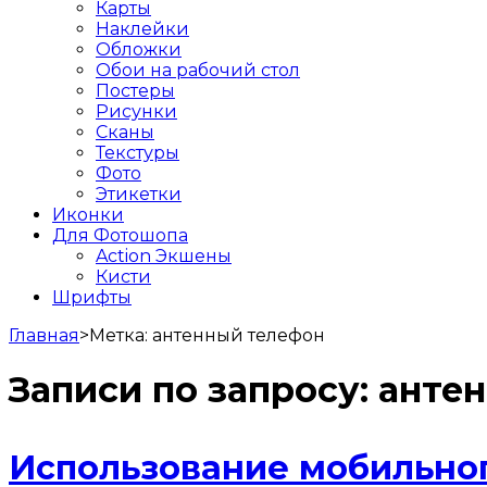
Карты
Наклейки
Обложки
Обои на рабочий стол
Постеры
Рисунки
Сканы
Текстуры
Фото
Этикетки
Иконки
Для Фотошопа
Action Экшены
Кисти
Шрифты
Главная
>
Метка:
антенный телефон
Записи по запросу:
анте
Использование мобильног