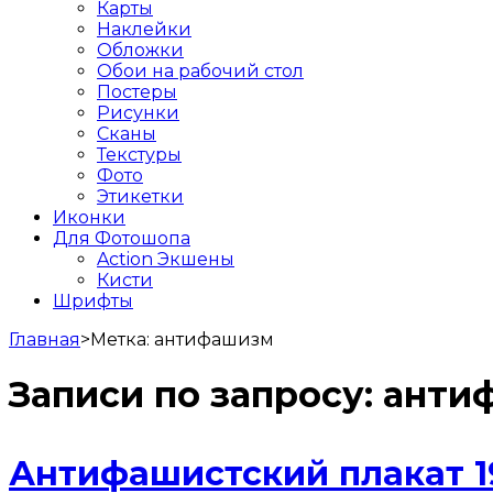
Карты
Наклейки
Обложки
Обои на рабочий стол
Постеры
Рисунки
Сканы
Текстуры
Фото
Этикетки
Иконки
Для Фотошопа
Action Экшены
Кисти
Шрифты
Главная
>
Метка:
антифашизм
Записи по запросу:
анти
Антифашистский плакат 1