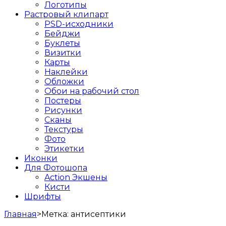
Логотипы
Растровый клипарт
PSD-исходники
Бейджи
Буклеты
Визитки
Карты
Наклейки
Обложки
Обои на рабочий стол
Постеры
Рисунки
Сканы
Текстуры
Фото
Этикетки
Иконки
Для Фотошопа
Action Экшены
Кисти
Шрифты
Главная
>
Метка:
антисептики