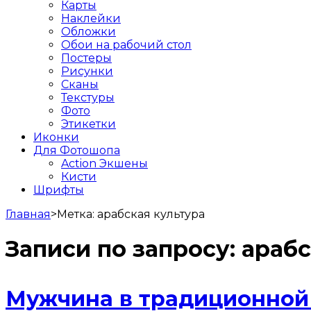
Карты
Наклейки
Обложки
Обои на рабочий стол
Постеры
Рисунки
Сканы
Текстуры
Фото
Этикетки
Иконки
Для Фотошопа
Action Экшены
Кисти
Шрифты
Главная
>
Метка:
арабская культура
Записи по запросу:
арабс
Мужчина в традиционной