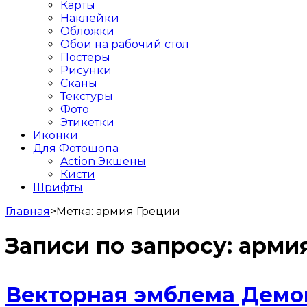
Карты
Наклейки
Обложки
Обои на рабочий стол
Постеры
Рисунки
Сканы
Текстуры
Фото
Этикетки
Иконки
Для Фотошопа
Action Экшены
Кисти
Шрифты
Главная
>
Метка:
армия Греции
Записи по запросу:
арми
Векторная эмблема Демо