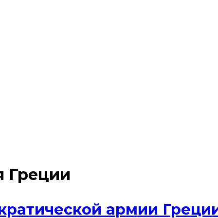
я Греции
кратической армии Греци