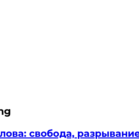
ing
ова: свобода, разрывание