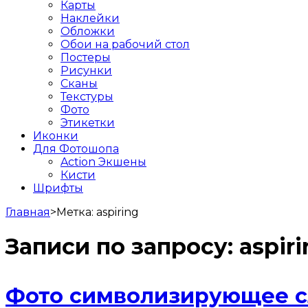
Карты
Наклейки
Обложки
Обои на рабочий стол
Постеры
Рисунки
Сканы
Текстуры
Фото
Этикетки
Иконки
Для Фотошопа
Action Экшены
Кисти
Шрифты
Главная
>
Метка:
aspiring
Записи по запросу:
aspir
Фото символизирующее сл