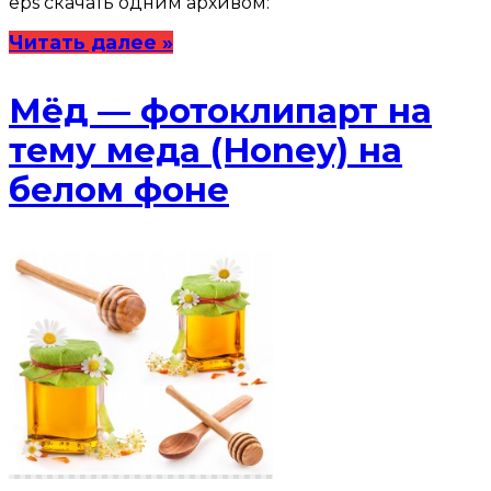
eps скачать одним архивом:
Читать далее »
Мёд — фотоклипарт на
тему меда (Honey) на
белом фоне