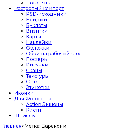
Логотипы
Растровый клипарт
PSD-исходники
Бейджи
Буклеты
Визитки
Карты
Наклейки
Обложки
Обои на рабочий стол
Постеры
Рисунки
Сканы
Текстуры
Фото
Этикетки
Иконки
Для Фотошопа
Action Экшены
Кисти
Шрифты
Главная
>
Метка:
Баракони