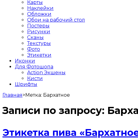
Карты
Наклейки
Обложки
Обои на рабочий стол
Постеры
Рисунки
Сканы
Текстуры
Фото
Этикетки
Иконки
Для Фотошопа
Action Экшены
Кисти
Шрифты
Главная
>
Метка:
Бархатное
Записи по запросу:
Барх
Этикетка пива «Бархатное