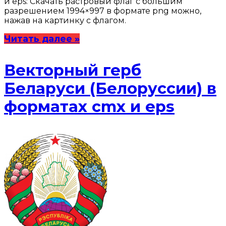
и eps: Скачать растровый флаг с большим
разрешением 1994×997 в формате png можно,
нажав на картинку с флагом.
Читать далее »
Векторный герб
Беларуси (Белоруссии) в
форматах cmx и eps