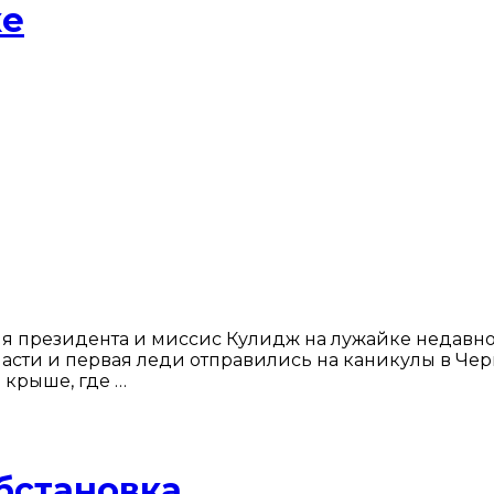
ке
фия президента и миссис Кулидж на лужайке недавн
власти и первая леди отправились на каникулы в Ч
 крыше, где …
бстановка