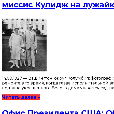
миссис Кулидж на лужай
14.09.1927 — Вашингтон, округ Колумбия: фотогра
ремонте в то время, когда глава исполнительной 
недавно украшенного Белого дома является сад на
Читать далее »
Офис Президента США: О