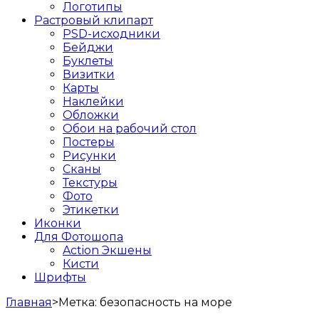
Логотипы
Растровый клипарт
PSD-исходники
Бейджи
Буклеты
Визитки
Карты
Наклейки
Обложки
Обои на рабочий стол
Постеры
Рисунки
Сканы
Текстуры
Фото
Этикетки
Иконки
Для Фотошопа
Action Экшены
Кисти
Шрифты
Главная
>
Метка:
безопасность на море