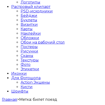
Логотипы
Растровый клипарт
PSD-исходники
Бейджи
Буклеты
Визитки
Карты
Наклейки
Обложки
Обои на рабочий стол
Постеры
Рисунки
Сканы
Текстуры
Фото
Этикетки
Иконки
Для Фотошопа
Action Экшены
Кисти
Шрифты
Главная
>
Метка:
билет поезд