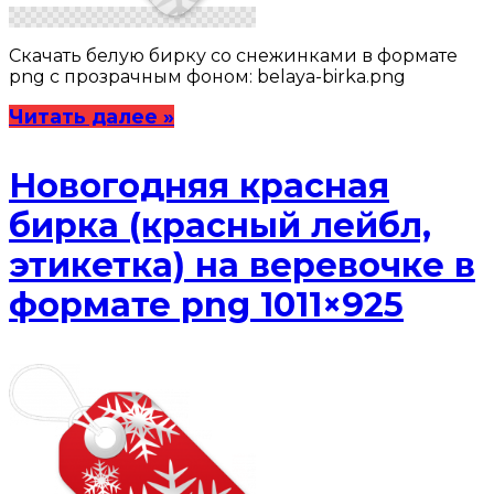
Скачать белую бирку со снежинками в формате
png с прозрачным фоном: belaya-birka.png
Читать далее »
Новогодняя красная
бирка (красный лейбл,
этикетка) на веревочке в
формате png 1011×925