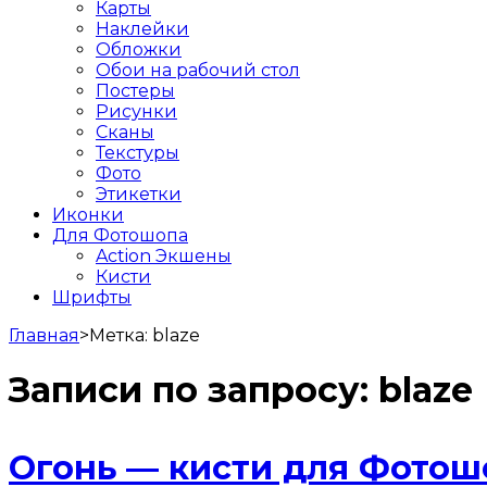
Карты
Наклейки
Обложки
Обои на рабочий стол
Постеры
Рисунки
Сканы
Текстуры
Фото
Этикетки
Иконки
Для Фотошопа
Action Экшены
Кисти
Шрифты
Главная
>
Метка:
blaze
Записи по запросу:
blaze
Огонь — кисти для Фотошо