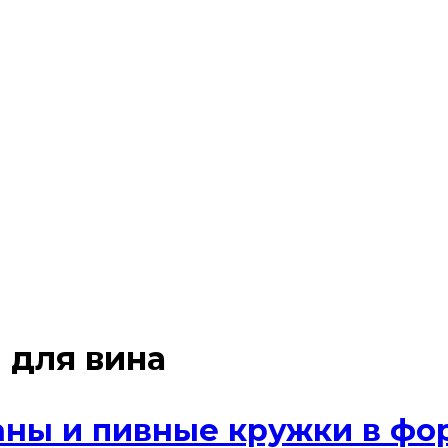
 для вина
аны и пивные кружки в фор