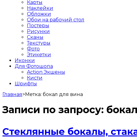
Карты
Наклейки
Обложки
Обои на рабочий стол
Постеры
Рисунки
Сканы
Текстуры
Фото
Этикетки
Иконки
Для Фотошопа
Action Экшены
Кисти
Шрифты
Главная
>
Метка:
бокал для вина
Записи по запросу:
бокал
Стеклянные бокалы, стак